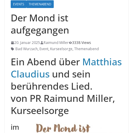
EVENTS
THEMENABEND
Der Mond ist
aufgegangen
20. Januar 2025
Raimund Miller
3338 Views
Bad Wurzach
,
Event
,
Kurseelsorge
,
Themenabend
Ein Abend über
Matthias
Claudius
und sein
berührendes Lied.
von PR Raimund Miller,
Kurseelsorge
im