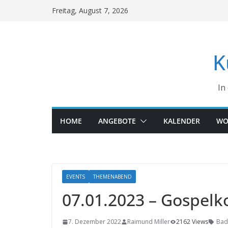
Skip
Freitag, August 7, 2026
to
content
K
In
HOME
ANGEBOTE
KALENDER
WO
EVENTS
THEMENABEND
07.01.2023 – Gospelk
7. Dezember 2022
Raimund Miller
2162 Views
Bad