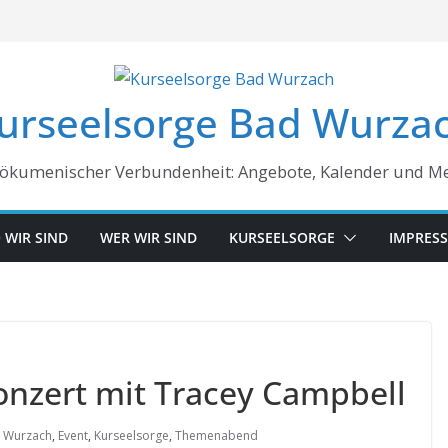
urseelsorge Bad Wurza
 ökumenischer Verbundenheit: Angebote, Kalender und M
 WIR SIND
WER WIR SIND
KURSEELSORGE
IMPRES
onzert mit Tracey Campbell
 Wurzach
,
Event
,
Kurseelsorge
,
Themenabend