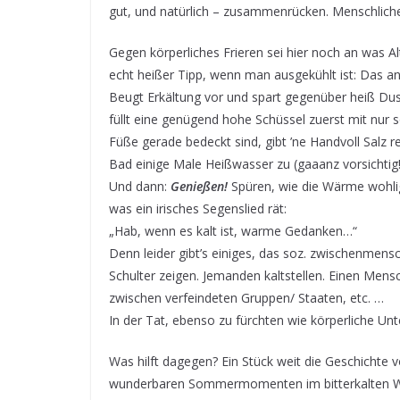
gut, und natürlich – zusammenrücken. Menschli
Gegen körperliches Frieren sei hier noch an was Al
echt heißer Tipp, wenn man ausgekühlt ist: Das a
Beugt Erkältung vor und spart gegenüber heiß Du
füllt eine genügend hohe Schüssel zuerst mit nur s
Füße gerade bedeckt sind, gibt ’ne Handvoll Salz 
Bad einige Male Heißwasser zu (gaaanz vorsichtig
Und dann:
Genießen!
Spüren, wie die Wärme wohlig 
was ein irisches Segenslied rät:
„Hab, wenn es kalt ist, warme Gedanken…“
Denn leider gibt’s einiges, das soz. zwischenmensch
Schulter zeigen. Jemanden kaltstellen. Einen Mensc
zwischen verfeindeten Gruppen/ Staaten, etc. …
In der Tat, ebenso zu fürchten wie körperliche Unte
Was hilft dagegen? Ein Stück weit die Geschichte v
wunderbaren Sommermomenten im bitterkalten Wint