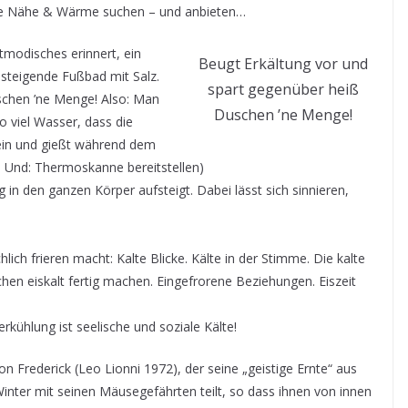
che Nähe & Wärme suchen – und anbieten…
tmodisches erinnert, ein
Beugt Erkältung vor und
nsteigende Fußbad mit Salz.
spart gegenüber heiß
schen ’ne Menge! Also: Man
Duschen ’ne Menge!
o viel Wasser, dass die
rein und gießt während dem
! Und: Thermoskanne bereitstellen)
in den ganzen Körper aufsteigt. Dabei lässt sich sinnieren,
lich frieren macht: Kalte Blicke. Kälte in der Stimme. Die kalte
hen eiskalt fertig machen. Eingefrorene Beziehungen. Eiszeit
rkühlung ist seelische und soziale Kälte!
on Frederick (Leo Lionni 1972), der seine „geistige Ernte“ aus
er mit seinen Mäusegefährten teilt, so dass ihnen von innen