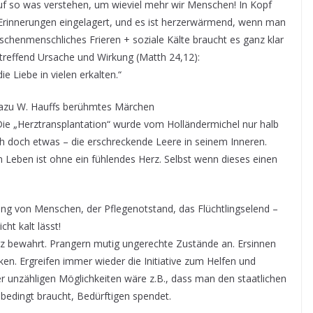
uf so was verstehen, um wieviel mehr wir Menschen! In Kopf
 Erinnerungen eingelagert, und es ist herzerwärmend, wenn man
henmenschliches Frieren + soziale Kälte braucht es ganz klar
reffend Ursache und Wirkung (Matth 24,12):
e Liebe in vielen erkalten.“
st dazu W. Hauffs berühmtes Märchen
 Die „Herztransplantation“ wurde vom Holländermichel nur halb
ch doch etwas – die erschreckende Leere in seinem Inneren.
n Leben ist ohne ein fühlendes Herz. Selbst wenn dieses einen
ung von Menschen, der Pflegenotstand, das Flüchtlingselend –
cht kalt lässt!
erz bewahrt. Prangern mutig ungerechte Zustände an. Ersinnen
. Ergreifen immer wieder die Initiative zum Helfen und
er unzähligen Möglichkeiten wäre z.B., dass man den staatlichen
bedingt braucht, Bedürftigen spendet.