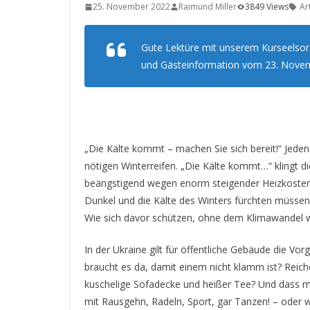
25. November 2022
Raimund Miller
3849 Views
Ar
Gute Lektüre mit unserem Kurseelsorg
und Gästeinformation vom 23. Novem
„Die Kälte kommt – machen Sie sich bereit!“ Jede
nötigen Winterreifen. „Die Kälte kommt…“ klingt d
beängstigend wegen enorm steigender Heizkosten, 
Dunkel und die Kälte des Winters fürchten müssen
Wie sich davor schützen, ohne dem Klimawandel w
In der Ukraine gilt für öffentliche Gebäude die Vo
braucht es da, damit einem nicht klamm ist? Reiche
kuschelige Sofadecke und heißer Tee? Und dass m
mit Rausgehn, Radeln, Sport, gar Tanzen! – oder w