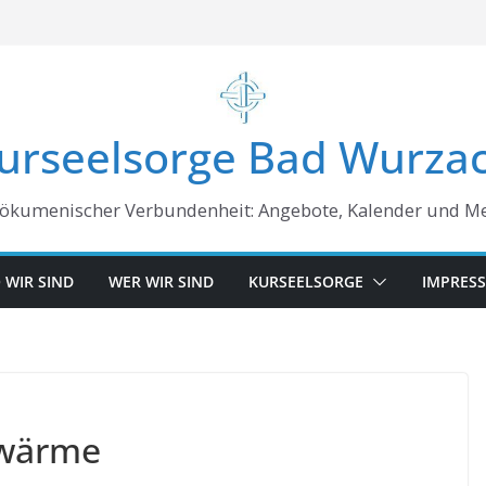
urseelsorge Bad Wurza
 ökumenischer Verbundenheit: Angebote, Kalender und M
 WIR SIND
WER WIR SIND
KURSEELSORGE
IMPRES
swärme