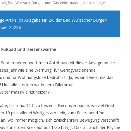
tikel
,
Bad Wurzach
,
Bürger- und Gästeinformation
,
Kurseelsorge
e-Artikel (in Ausgabe Nr. 24, der Bad Wurzacher Bürger-
ber 2022)!
Fußbad und Herzenswärme
n September erinnert mein Autohaus mit dieser Ansage an die
ieses Jahr wie eine Warnung, für Geringverdienende
und für Wohnungslose bedrohlich. Ja, es sind Viele, die das
! Und alle stecken wir in dem Dilemma:
eiter massiv einzuheizen?!
rgabe, bis max. 16 C zu heizen… Bei uns zuhause, wieviel Grad
n 19 plus allerlei Wolliges am Leib, zum Feierabend ‘ne
an, wo immer möglich, sich zwischenrein Bewegung verschafft
as sonst den Kreislauf auf Trab bringt. Das tut auch der Psyche