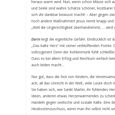
heraus warm wird. Nun, wenn schon
Mäuse
sich a
und Seele sind wahre Schätze schöner, kostbarer
sich
die
dankbar bewusst macht! – Aber gegen zwisc
noch andere Maßnahmen! Jesus nennt knapp und t
„Weil die Ungerechtigkeit überhandnimmt, … wird di
Darin
liegt die eigentliche Gefahr. Eindrücklich i
„Das kalte Herz“ mit seiner verblüffenden Pointe:
vollzogenen! Denn der Kohlenmunk fühlt schließli
Dass es bei allem Erfolg und Reichtum einfach kei
auch leiden macht…
Nur gut, dass die Not von Kindern, die Vereinsam
ach, all das Unrecht in der Welt, viele Leute doch ni
Sie haben sich, wie Sankt Martin, ihr fühlendes H
Ideen, anderen etwas Herzerwärmendes zu schenken
Handeln gegen seelische und soziale Kälte. Eine d
Heizkostenzuschuss, wenn man ihn selbst nicht un