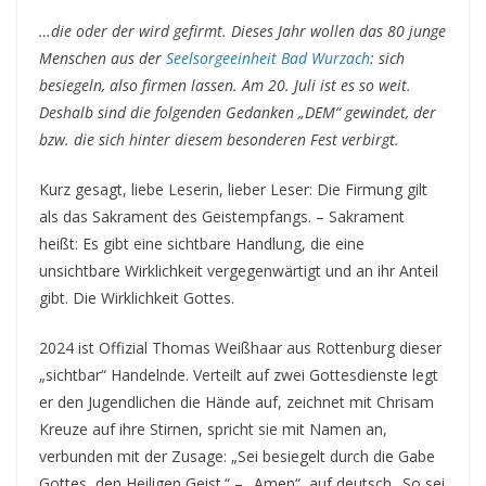
…die oder der wird gefirmt. Dieses Jahr wollen das 80 junge
Menschen aus der
Seelsorgeeinheit Bad Wurzach
: sich
besiegeln, also firmen lassen. Am 20. Juli ist es so weit.
Deshalb sind die folgenden Gedanken „DEM“ gewindet, der
bzw. die sich hinter diesem besonderen Fest verbirgt.
Kurz gesagt, liebe Leserin, lieber Leser: Die Firmung gilt
als das Sakrament des Geistempfangs. – Sakrament
heißt: Es gibt eine sichtbare Handlung, die eine
unsichtbare Wirklichkeit vergegenwärtigt und an ihr Anteil
gibt. Die Wirklichkeit Gottes.
2024 ist Offizial Thomas Weißhaar aus Rottenburg dieser
„sichtbar“ Handelnde. Verteilt auf zwei Gottesdienste legt
er den Jugendlichen die Hände auf, zeichnet mit Chrisam
Kreuze auf ihre Stirnen, spricht sie mit Namen an,
verbunden mit der Zusage: „Sei besiegelt durch die Gabe
Gottes, den Heiligen Geist.“ – „Amen“, auf deutsch „So sei