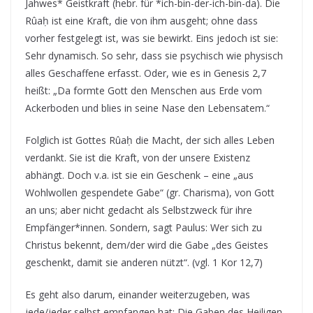
Jahwes* Geistkraft (hebr. für *ich-bin-der-ich-bin-da). Die
Rûaḥ ist eine Kraft, die von ihm ausgeht; ohne dass
vorher festgelegt ist, was sie bewirkt. Eins jedoch ist sie:
Sehr dynamisch. So sehr, dass sie psychisch wie physisch
alles Geschaffene erfasst. Oder, wie es in Genesis 2,7
heißt: „Da formte Gott den Menschen aus Erde vom
Ackerboden und blies in seine Nase den Lebensatem.“
Folglich ist Gottes Rûaḥ die Macht, der sich alles Leben
verdankt. Sie ist die Kraft, von der unsere Existenz
abhängt. Doch v.a. ist sie ein Geschenk – eine „aus
Wohlwollen gespendete Gabe“ (gr. Charisma), von Gott
an uns; aber nicht gedacht als Selbstzweck für ihre
Empfänger*innen. Sondern, sagt Paulus: Wer sich zu
Christus bekennt, dem/der wird die Gabe „des Geistes
geschenkt, damit sie anderen nützt“. (vgl. 1 Kor 12,7)
Es geht also darum, einander weiterzugeben, was
jede/jeder selbst empfangen hat: Die Gaben des Heiligen