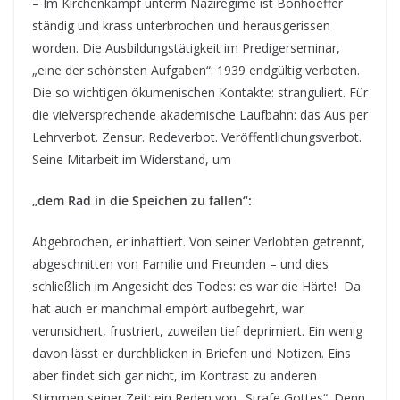
– Im Kirchenkampf unterm Naziregime ist Bonhoeffer
ständig und krass unterbrochen und herausgerissen
worden. Die Ausbildungstätigkeit im Predigerseminar,
„eine der schönsten Aufgaben“: 1939 endgültig verboten.
Die so wichtigen ökumenischen Kontakte: stranguliert. Für
die vielversprechende akademische Laufbahn: das Aus per
Lehrverbot. Zensur. Redeverbot. Veröffentlichungsverbot.
Seine Mitarbeit im Widerstand, um
„dem Rad in die Speichen zu fallen“:
Abgebrochen, er inhaftiert. Von seiner Verlobten getrennt,
abgeschnitten von Familie und Freunden – und dies
schließlich im Angesicht des Todes: es war die Härte! Da
hat auch er manchmal empört aufbegehrt, war
verunsichert, frustriert, zuweilen tief deprimiert. Ein wenig
davon lässt er durchblicken in Briefen und Notizen. Eins
aber findet sich gar nicht, im Kontrast zu anderen
Stimmen seiner Zeit: ein Reden von „Strafe Gottes“. Denn