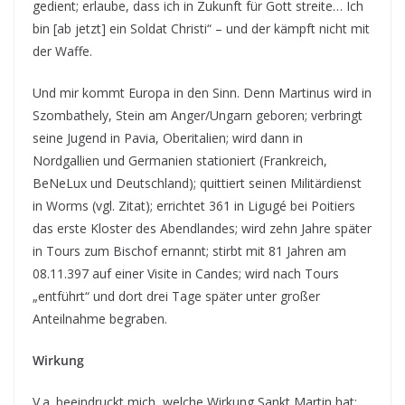
gedient; erlaube, dass ich in Zukunft für Gott streite… Ich
bin [ab jetzt] ein Soldat Christi“ – und der kämpft nicht mit
der Waffe.
Und mir kommt Europa in den Sinn. Denn Martinus wird in
Szombathely, Stein am Anger/Ungarn geboren; verbringt
seine Jugend in Pavia, Oberitalien; wird dann in
Nordgallien und Germanien stationiert (Frankreich,
BeNeLux und Deutschland); quittiert seinen Militärdienst
in Worms (vgl. Zitat); errichtet 361 in Ligugé bei Poitiers
das erste Kloster des Abendlandes; wird zehn Jahre später
in Tours zum Bischof ernannt; stirbt mit 81 Jahren am
08.11.397 auf einer Visite in Candes; wird nach Tours
„entführt“ und dort drei Tage später unter großer
Anteilnahme begraben.
Wirkung
V.a. beeindruckt mich, welche Wirkung Sankt Martin hat: