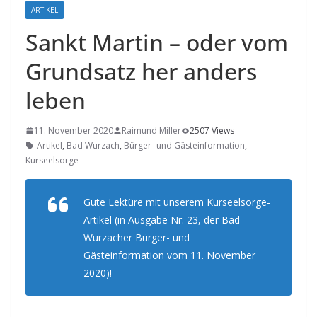
ARTIKEL
Sankt Martin – oder vom
Grundsatz her anders
leben
11. November 2020
Raimund Miller
2507 Views
Artikel
,
Bad Wurzach
,
Bürger- und Gästeinformation
,
Kurseelsorge
Gute Lektüre mit unserem Kurseelsorge-
Artikel (in Ausgabe Nr. 23, der Bad
Wurzacher Bürger- und
Gästeinformation vom 11. November
2020)!