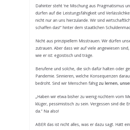
Dahinter steht ‘ne Mischung aus Pragmatismus und G
dürfen auf die Leistungsfähigkeit und Verlässlichk
nicht nur an uns hierzulande. Wir sind wirtschaftli
schaffen das!“ hinter dem staatlichen Schuldenmac
Nicht aus prinzipiellem Misstrauen. Wir dürfen un
zutrauen. Aber dass wir auf viele angewiesen sind, ü
wie er ist: egoistisch und träge.
Berufene und solche, die sich dafür halten oder 
Pandemie. Sinnieren, welche Konsequenzen daraus
bedroht. Sind wir Menschen fähig
zu lernen, unse
„Haben wir etwa bisher zu wenig nüchtern vom Me
klüger, pessimistisch zu sein. Vergessen sind die
da.“ Na also!
ABER das ist nicht alles, was er dazu sagt. Hätt e