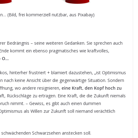
n… (Bild, frei kommerziell nutzbar, aus Pixabay)
merer Bedrängnis – seine weiteren Gedanken. Sie sprechen auch
m Ende kommt ein ebenso pragmatisches wie kraftvolles,
o O…
kos, hinterher frustriert + blamiert dazustehen, „ist Optimismus
n nach keine Ansicht über die gegenwärtige Situation. Sondern
offnung, wo andere resignieren,
eine Kraft, den Kopf hoch zu
aft, Rückschläge zu ertragen. Eine Kraft, die die Zukunft niemals
spruch nimmt. – Gewiss, es gibt auch einen dummen
timismus als Willen zur Zukunft soll niemand verächtlich
 am schwächenden Schwarzsehen anstecken soll.