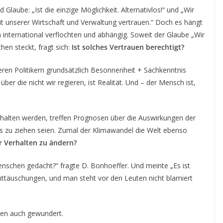
laube: „Ist die einzige Möglichkeit. Alternativlos!“ und „Wir
eit unserer Wirtschaft und Verwaltung vertrauen.“ Doch es hängt
ch international verflochten und abhängig. Soweit der Glaube „Wir
hen steckt, fragt sich:
Ist solches Vertrauen berechtigt?
seren Politikern grundsätzlich Besonnenheit + Sachkenntnis
ber die nicht wir regieren, ist Realität. Und – der Mensch ist,
gehalten werden, treffen Prognosen über die Auswirkungen der
 zu ziehen seien. Zumal der Klimawandel die Welt ebenso
r Verhalten zu ändern?
nschen gedacht?“ fragte D. Bonhoeffer. Und meinte „Es ist
 Enttäuschungen, und man steht vor den Leuten nicht blamiert
inen auch gewundert.