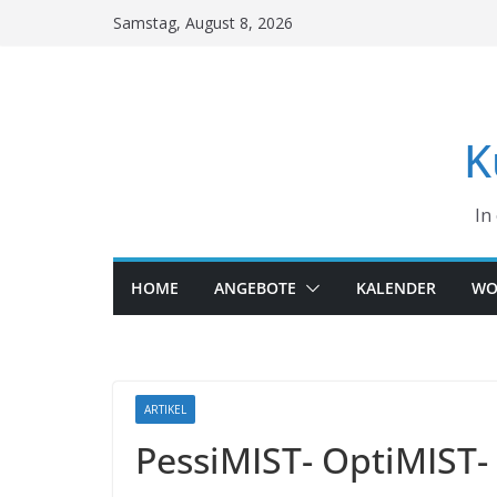
Skip
Samstag, August 8, 2026
to
content
K
In
HOME
ANGEBOTE
KALENDER
WO
ARTIKEL
PessiMIST- OptiMIST- 