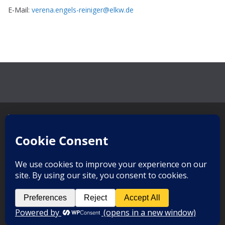
E-Mail:
verena.engels-reiniger@elkw.de
Copyrig
ht ©
2026,
Kurseels
orge
Bad Wurzach
. All rights reserved.
Theme:
ColorMag Pro
by ThemeGrill. Powered by
WordPress
.