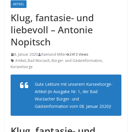
ARTIKEL
Klug, fantasie- und
liebevoll – Antonie
Nopitsch
8. Januar 2020
Raimund Miller
2413 Views
Artikel
,
Bad Wurzach
,
Bürger- und Gästeinformation
,
Kurseelsorge
Gute Lektüre mit unserem Kurseelsorge-
Artikel (in Ausgabe Nr. 1, der Bad
Wurzacher Bürger- und
Gästeinformation vom 08. Januar 2020)!
Klug, fantasie- und