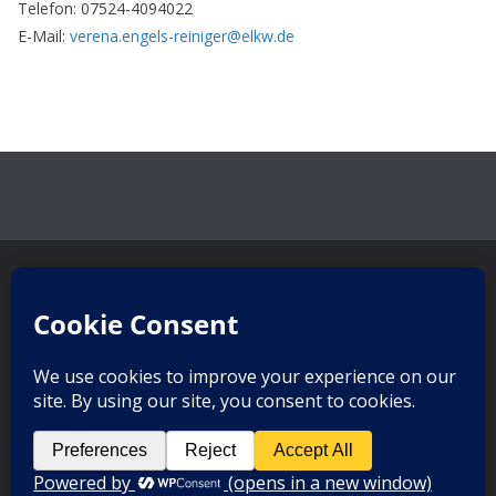
Telefon: 07524-4094022
E-Mail:
verena.engels-reiniger@elkw.de
Copyrig
ht ©
2026,
Kurseelsorge Bad Wurzach
. All
rights reserved. Theme:
ColorMag
Pro
by ThemeGrill. Powered by
WordPress
.