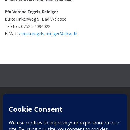
Pfn Verena Engels-Reiniger
Büro: Finkenweg 9, Bad Waldsee
Telefon: 07524-4094022
E-Mail:
verena.engels-reiniger@elkw.de
Copyrig
ht ©
2026,
Kurseels