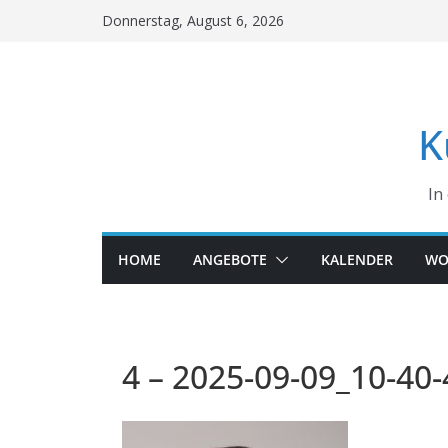
Skip
Donnerstag, August 6, 2026
to
content
K
In
HOME
ANGEBOTE
KALENDER
WO
4 – 2025-09-09_10-40