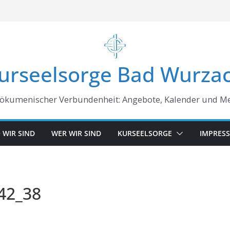
urseelsorge Bad Wurza
 ökumenischer Verbundenheit: Angebote, Kalender und M
 WIR SIND
WER WIR SIND
KURSEELSORGE
IMPRES
-42_38